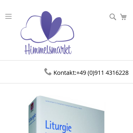
Direkt
zum
Suche
Me
Inhalt
Kontakt:
+49 (0)911 4316228
Zum
Ende
der
Bildergalerie
springen