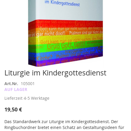
Zum
Liturgie im Kindergottesdienst
Anfang
der
Art.Nr.
105001
Bildergalerie
AUF LAGER
springen
Lieferzeit
4-5 Werktage
19,50 €
Das Standardwerk zur Liturgie im Kindergottesdienst. Der
Ringbuchordner bietet einen Schatz an Gestaltungsideen für