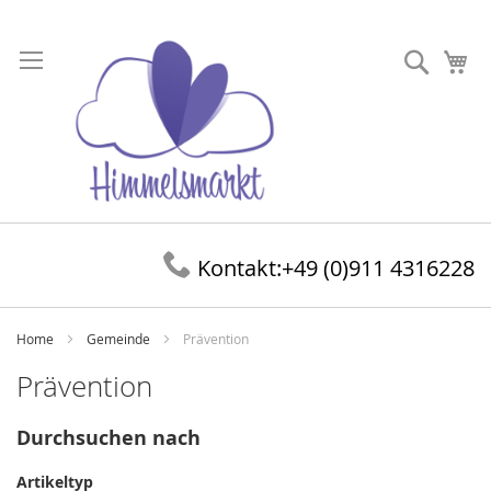
Direkt
zum
Suche
Me
Inhalt
Kontakt:
+49 (0)911 4316228
Home
Gemeinde
Prävention
Prävention
Durchsuchen nach
Artikeltyp