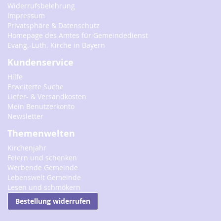
Widerrufsbelehrung
Impressum
Privatsphäre & Datenschutz
Homepage des Amtes für Gemeindedienst
Evang.-Luth. Kirche in Bayern
Kundenservice
Hilfe
Erweiterte Suche
Liefer- & Versandkosten
Mein Benutzerkonto
Newsletter
Themenwelten
Kirchenjahr
Feiern und schenken
Werbende Gemeinde
Lebenswelt Gemeinde
Lesen und schmökern
Bestellung widerrufen