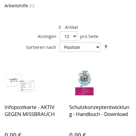
Artikel
Arbeitshilfe
1
3
Artikel
Anzeigen
pro Seite
In
Sortieren nach
absteigende
Reihenfolge
Infopostkarte - AKTIV
Schutzkonzeptentwicklun
GEGEN MISSBRAUCH
g - Handbuch - Download
0,00 €
0,00 €