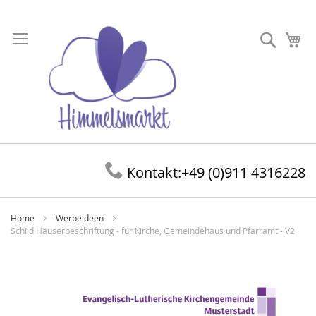
Direkt
zum
Suche
Me
Inhalt
Kontakt:
+49 (0)911 4316228
Home
Werbeideen
Schild Häuserbeschriftung - für Kirche, Gemeindehaus und Pfarramt - V2
Zum
Ende
der
Bildergalerie
springen