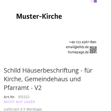
Zum
Schild Häuserbeschriftung - für
Anfang
Kirche, Gemeindehaus und
der
Bildergalerie
Pfarramt - V2
springen
Art.Nr.
305322
NICHT AUF LAGER
Lieferzeit
4-5 Werktage