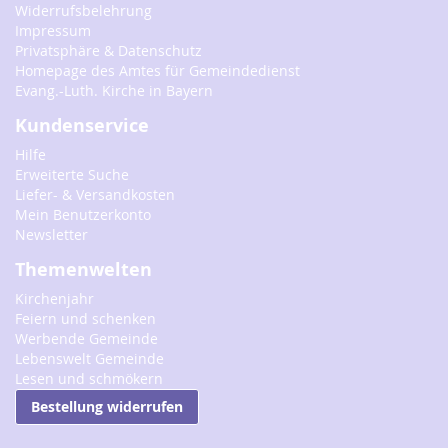
Widerrufsbelehrung
Impressum
Privatsphäre & Datenschutz
Homepage des Amtes für Gemeindedienst
Evang.-Luth. Kirche in Bayern
Kundenservice
Hilfe
Erweiterte Suche
Liefer- & Versandkosten
Mein Benutzerkonto
Newsletter
Themenwelten
Kirchenjahr
Feiern und schenken
Werbende Gemeinde
Lebenswelt Gemeinde
Lesen und schmökern
Bestellung widerrufen