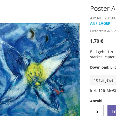
Poster A
Art.Nr.
20190
AUF LAGER
Lieferzeit
4-5 
1,70 €
Bild gehört zu
stärkes Papier 
Download
: Bi
10 für jewei
Inkl. 19% MwSt
Anzahl
I