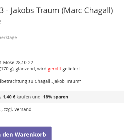
3 - Jakobs Traum (Marc Chagall)
2
Werktage
 1 Mose 28,10-22
(170 g), glänzend, wird
gerollt
geliefert
ldbetrachtung zu Chagall „Jakob Traum“
ls
1,40 €
kaufen und
18
% sparen
., zzgl. Versand
n den Warenkorb