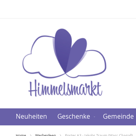
Direkt
zum
Inhalt
Neuheiten
Geschenke
Gemeinde
Home
Werbeideen
Poster A3 - Jakobs Traum (Marc Chagall)