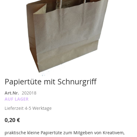
Zum
Papiertüte mit Schnurgriff
Anfang
der
Art.Nr.
202018
Bildergalerie
AUF LAGER
springen
Lieferzeit
4-5 Werktage
0,20 €
praktische kleine Papiertüte zum Mitgeben von Kreativem,