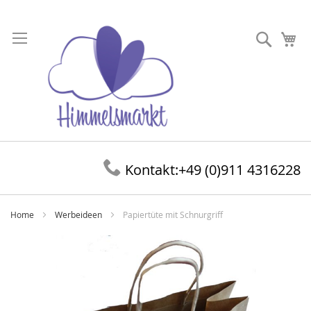
Direkt
zum
Suche
Me
Inhalt
Kontakt:
+49 (0)911 4316228
Home
Werbeideen
Papiertüte mit Schnurgriff
Zum
Ende
der
Bildergalerie
springen