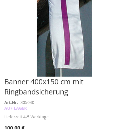
Zum
Banner 400x150 cm mit
Anfang
Ringbandsicherung
der
Bildergalerie
springen
Art.Nr.
305040
AUF LAGER
Lieferzeit
4-5 Werktage
100,00 €