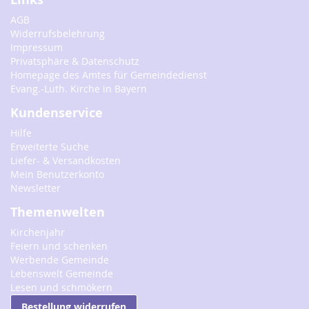
AGB
Widerrufsbelehrung
Impressum
Privatsphäre & Datenschutz
Homepage des Amtes für Gemeindedienst
Evang.-Luth. Kirche in Bayern
Kundenservice
Hilfe
Erweiterte Suche
Liefer- & Versandkosten
Mein Benutzerkonto
Newsletter
Themenwelten
Kirchenjahr
Feiern und schenken
Werbende Gemeinde
Lebenswelt Gemeinde
Lesen und schmökern
Bestellung widerrufen