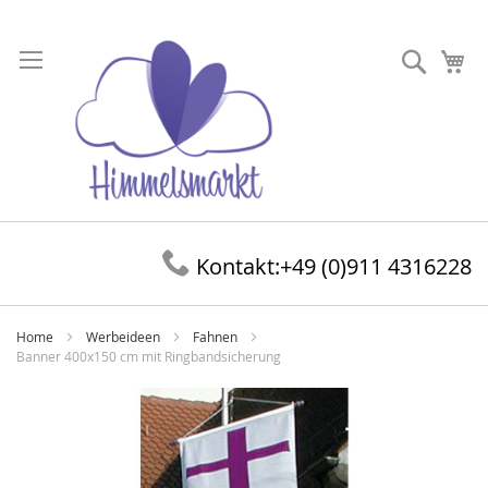
Direkt
zum
Suche
Me
Inhalt
Kontakt:
+49 (0)911 4316228
Home
Werbeideen
Fahnen
Banner 400x150 cm mit Ringbandsicherung
Zum
Ende
der
Bildergalerie
springen