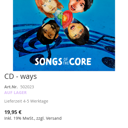
Zum
CD - ways
Anfang
der
Art.Nr.
502023
Bildergalerie
AUF LAGER
springen
Lieferzeit
4-5 Werktage
19,95 €
Inkl. 19% MwSt., zzgl. Versand