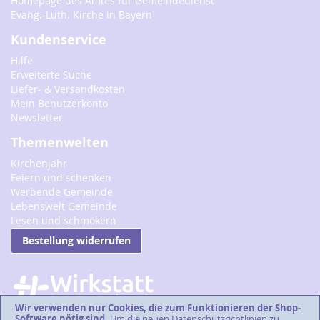
Homepage des Amtes für Gemeindedienst
Evang.-Luth. Kirche in Bayern
Kundenservice
Hilfe
Erweiterte Suche
Liefer- & Versandkosten
Mein Benutzerkonto
Newsletter
Themenwelten
Kirchenjahr
Feiern und schenken
Werbende Gemeinde
Lebenswelt Gemeinde
Lesen und schmökern
Bestellung widerrufen
Wir verwenden nur Cookies, die zum Funktionieren der Shop-
Software nötig sind.
Um die neuen Datenschutzrichtlinien zu