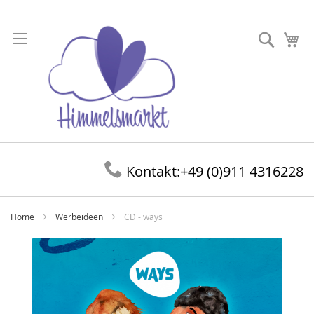
Direkt
zum
Suche
Me
Inhalt
Kontakt:
+49 (0)911 4316228
Home
Werbeideen
CD - ways
Zum
Ende
der
Bildergalerie
springen