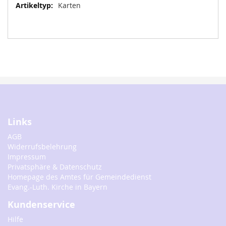
Informationen
Karten
Links
AGB
Widerrufsbelehrung
Impressum
Privatsphäre & Datenschutz
Homepage des Amtes für Gemeindedienst
Evang.-Luth. Kirche in Bayern
Kundenservice
Hilfe