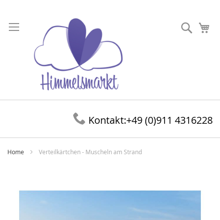
Direkt
zum
Suche
Me
Inhalt
Kontakt:
+49 (0)911 4316228
Home
Verteilkärtchen - Muscheln am Strand
Zum
Ende
der
Bildergalerie
springen