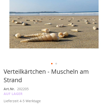
Zum
Verteilkärtchen - Muscheln am
Anfang
Strand
der
Bildergalerie
springen
Art.Nr.
202205
AUF LAGER
Lieferzeit
4-5 Werktage