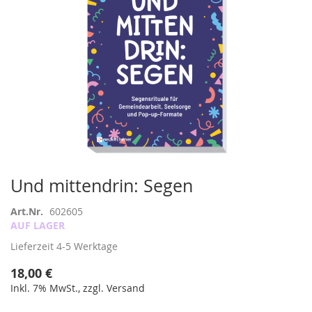
Zum
Und mittendrin: Segen
Anfang
der
Art.Nr.
602605
Bildergalerie
AUF LAGER
springen
Lieferzeit
4-5 Werktage
18,00 €
Inkl. 7% MwSt., zzgl. Versand