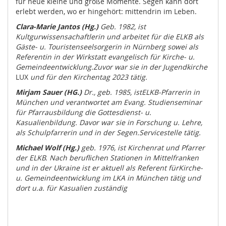
für neue kleine und große Momente. Segen kann dort
erlebt werden, wo er hingehört: mittendrin im Leben.
Clara-Marie Jantos (Hg.)
G
eb. 1982, ist
Kult
g
urwissensachaftlerin und arbeitet für die ELKB als
Gäste- u. Touristenseelsorgerin in Nürnberg sowei als
Referentin in der Wirkstatt evangelisch für Kirche- u.
Gemeindeentwicklung.Zuvor war sie in der Jugendkirche
LUX
und für den Kirchentag 2023 tätig.
Mirjam Sauer (HG.)
Dr., geb. 1985, istELKB-Pfarrerin in
München und verantwortet am Evang. Studienseminar
für Pfarrausbildung die Gottesdienst- u.
Kasualienbildung. Davor war sie in Forschung u. Lehre,
als Schulpfarrerin und in der Segen.Servicestelle tätig.
Michael Wolf (Hg.)
geb. 1976, ist Kirchenrat und Pfarrer
der ELKB. Nach beruflichen Stationen in Mittelfranken
und in der Ukraine ist er aktuell als Referent fürKirche-
u. Gemeindeentwicklung im LKA in München tätig und
dort u.a. für Kasualien zuständig