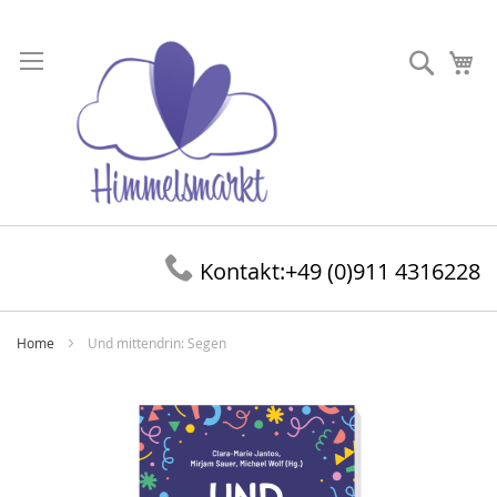
Direkt
zum
Suche
Me
Inhalt
Kontakt:
+49 (0)911 4316228
Home
Und mittendrin: Segen
Zum
Ende
der
Bildergalerie
springen