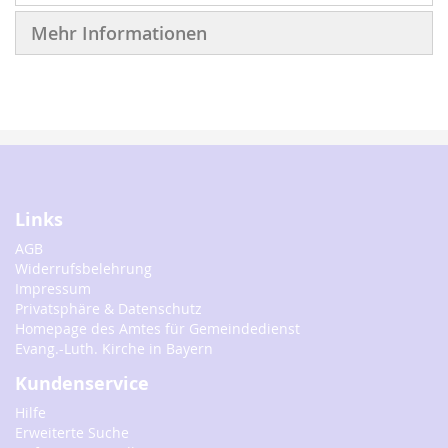
Mehr Informationen
Links
AGB
Widerrufsbelehrung
Impressum
Privatsphäre & Datenschutz
Homepage des Amtes für Gemeindedienst
Evang.-Luth. Kirche in Bayern
Kundenservice
Hilfe
Erweiterte Suche