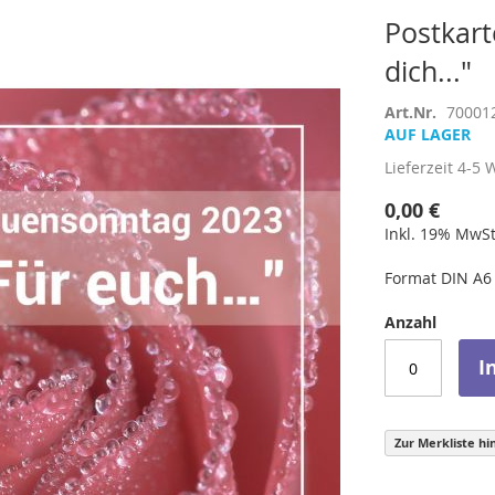
Postkart
dich..."
Art.Nr.
70001
AUF LAGER
Lieferzeit
4-5 
0,00 €
Inkl. 19% MwSt
Format DIN A6
Anzahl
I
Zur Merkliste hi