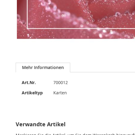
Zum
Anfang
Mehr Informationen
der
Bildergalerie
Mehr
springen
Art.Nr.
700012
Informationen
Artikeltyp
Karten
Verwandte Artikel