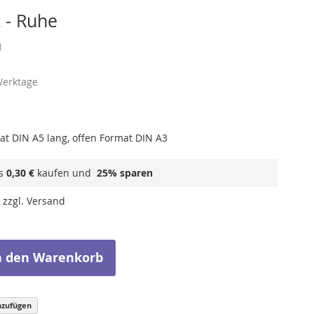
t - Ruhe
1
Werktage
mat DIN A5 lang, offen Format DIN A3
ls
0,30 €
kaufen und
25
% sparen
 zzgl. Versand
n den Warenkorb
nzufügen