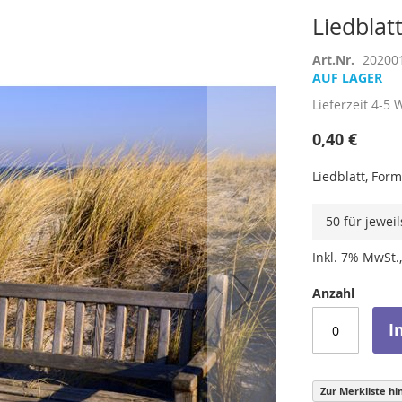
Liedblat
Art.Nr.
20200
AUF LAGER
Lieferzeit
4-5 
0,40 €
Liedblatt, For
50 für jewei
Inkl. 7% MwSt.,
Anzahl
I
Zur Merkliste hi