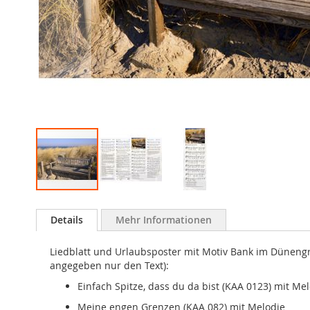
Zum
Anfang
Details
Mehr Informationen
der
Bildergalerie
Liedblatt und Urlaubsposter mit Motiv Bank im Dünengra
springen
angegeben nur den Text):
Einfach Spitze, dass du da bist (KAA 0123) mit Me
Meine engen Grenzen (KAA 082) mit Melodie