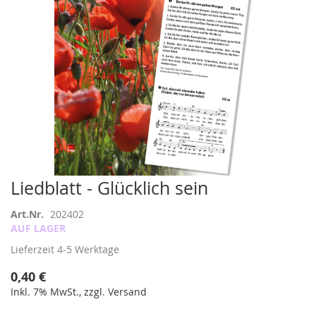
Zum
Liedblatt - Glücklich sein
Anfang
der
Art.Nr.
202402
Bildergalerie
AUF LAGER
springen
Lieferzeit
4-5 Werktage
0,40 €
Inkl. 7% MwSt., zzgl. Versand