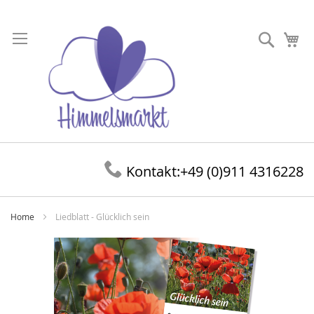
Direkt
zum
Suche
Me
Inhalt
Kontakt:
+49 (0)911 4316228
Home
Liedblatt - Glücklich sein
Zum
Ende
der
Bildergalerie
springen