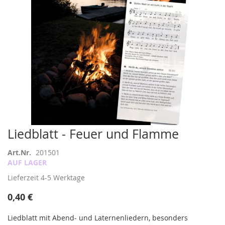
Zum
Liedblatt - Feuer und Flamme
Anfang
der
Art.Nr.
201501
Bildergalerie
AUF LAGER
springen
Lieferzeit
4-5 Werktage
0,40 €
Liedblatt mit Abend- und Laternenliedern, besonders