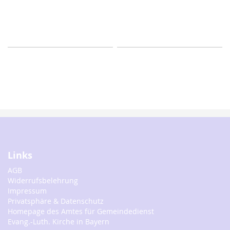
Links
AGB
Widerrufsbelehrung
Impressum
Privatsphäre & Datenschutz
Homepage des Amtes für Gemeindedienst
Evang.-Luth. Kirche in Bayern