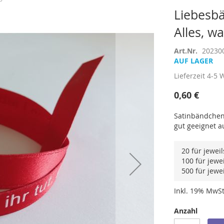
Liebesbä
Alles, wa
Art.Nr.
20230
AUF LAGER
Lieferzeit
4-5 
0,60 €
Satinbändchen,
gut geeignet a
20 für jewei
100 für jewe
500 für jewe
Inkl. 19% MwSt
Anzahl