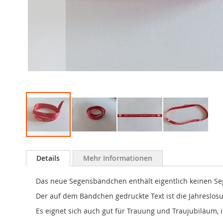
Zum
Anfang
Details
Mehr Informationen
der
Bildergalerie
Das neue Segensbändchen enthält eigentlich keinen Segen
springen
Der auf dem Bändchen gedruckte Text ist die Jahreslos
Es eignet sich auch gut für Trauung und Traujubiläum, i