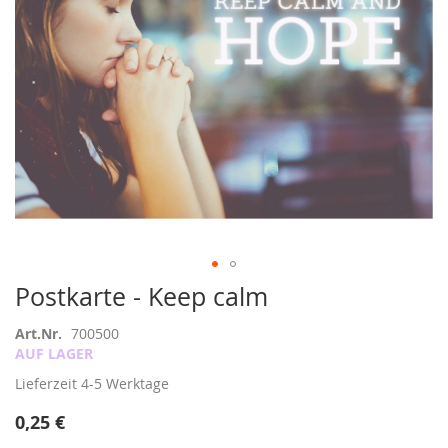
Zum
Postkarte - Keep calm
Anfang
der
Art.Nr.
700500
Bildergalerie
AUF LAGER
springen
Lieferzeit
4-5 Werktage
0,25 €