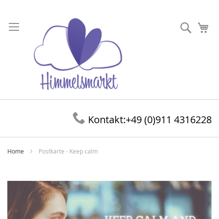
Direkt
zum
Suche
Me
Inhalt
Kontakt:
+49 (0)911 4316228
Home
Postkarte - Keep calm
Zum
Ende
der
Bildergalerie
springen