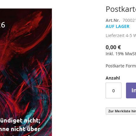
Postkart
Art.Nr.
70002
AUF LAGER
Lieferzeit
4-5 
0,00 €
Inkl. 19% MwSt
Postkarte Form
Anzahl
I
Zur Merkliste hi