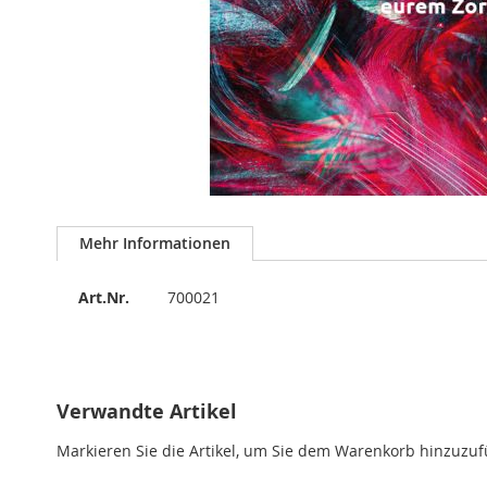
Zum
Anfang
Mehr Informationen
der
Bildergalerie
Mehr
springen
Art.Nr.
700021
Informationen
Verwandte Artikel
Markieren Sie die Artikel, um Sie dem Warenkorb hinzuzu