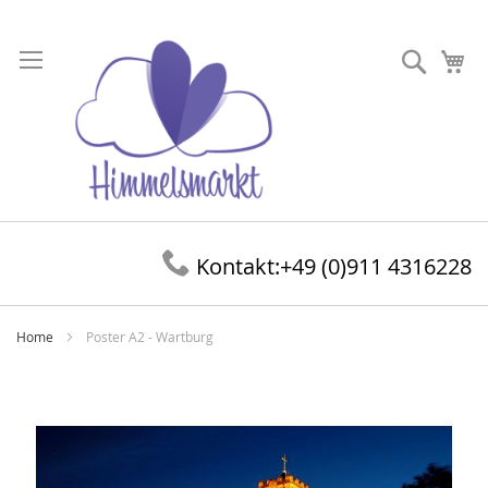
Direkt
zum
Suche
Me
Inhalt
Kontakt:
+49 (0)911 4316228
Home
Poster A2 - Wartburg
Zum
Ende
der
Bildergalerie
springen