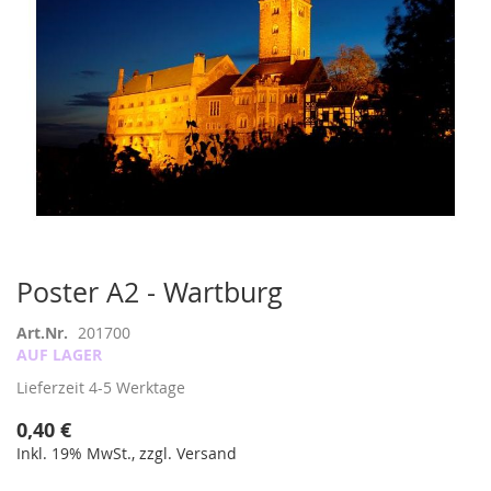
Zum
Poster A2 - Wartburg
Anfang
der
Art.Nr.
201700
Bildergalerie
AUF LAGER
springen
Lieferzeit
4-5 Werktage
0,40 €
Inkl. 19% MwSt., zzgl. Versand