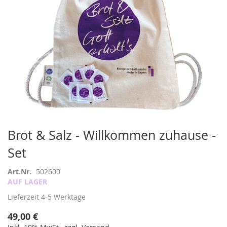
Zum
Brot & Salz - Willkommen zuhause -
Anfang
Set
der
Bildergalerie
springen
Art.Nr.
502600
AUF LAGER
Lieferzeit
4-5 Werktage
49,00 €