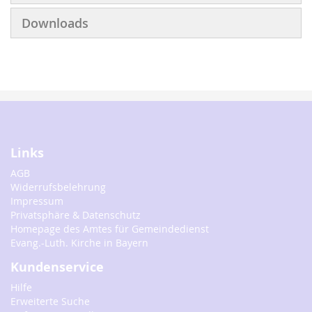
Downloads
Links
AGB
Widerrufsbelehrung
Impressum
Privatsphäre & Datenschutz
Homepage des Amtes für Gemeindedienst
Evang.-Luth. Kirche in Bayern
Kundenservice
Hilfe
Erweiterte Suche