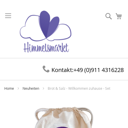
Direkt
zum
Suche
Me
Inhalt
Kontakt:
+49 (0)911 4316228
Home
Neuheiten
Brot & Salz - Willkommen zuhause - Set
Zum
Ende
der
Bildergalerie
springen