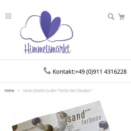
Direkt
zum
Suche
Me
Inhalt
Kontakt:
+49 (0)911 4316228
Home
Neue Gebete zu den "Perlen des Glaubes"
Zum
Ende
der
Bildergalerie
springen