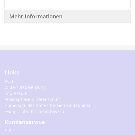
Mehr Informationen
Links
AGB
Widerrufsbelehrung
Impressum
Privatsphäre & Datenschutz
Homepage des Amtes für Gemeindedienst
Evang.-Luth. Kirche in Bayern
Kundenservice
Hilfe