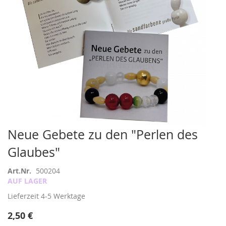
Zum
Neue Gebete zu den "Perlen des
Anfang
Glaubes"
der
Bildergalerie
springen
Art.Nr.
500204
AUF LAGER
Lieferzeit
4-5 Werktage
2,50 €