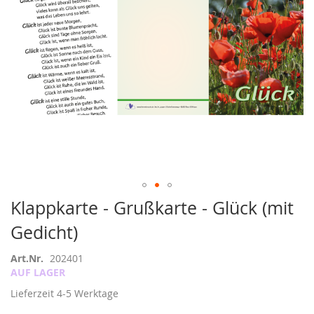
Zum
Klappkarte - Grußkarte - Glück (mit
Anfang
Gedicht)
der
Bildergalerie
springen
Art.Nr.
202401
AUF LAGER
Lieferzeit
4-5 Werktage