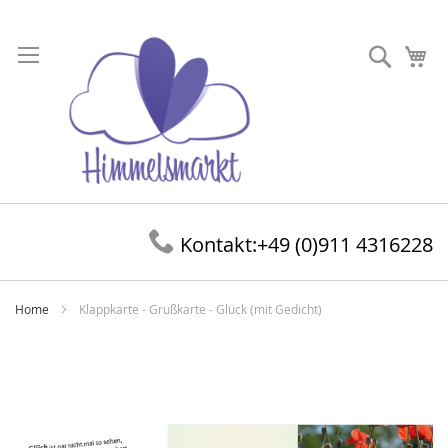
Direkt
zum
Suche
Me
Inhalt
Kontakt:
+49 (0)911 4316228
Home
Klappkarte - Grußkarte - Glück (mit Gedicht)
Zum
Ende
der
Bildergalerie
springen