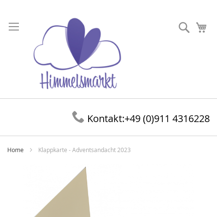
Direkt
zum
Suche
Me
Inhalt
Kontakt:
+49 (0)911 4316228
Home
Klappkarte - Adventsandacht 2023
Zum
Ende
der
Bildergalerie
springen