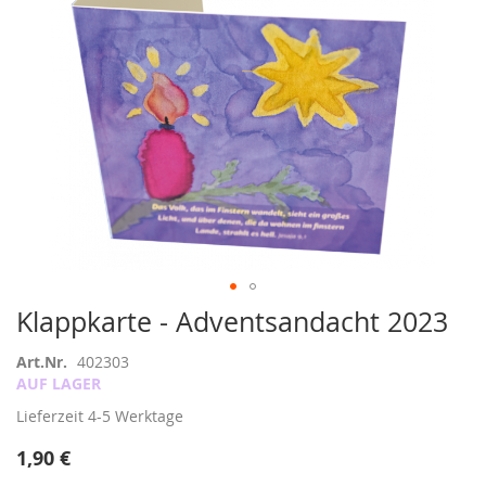
Zum
Klappkarte - Adventsandacht 2023
Anfang
der
Art.Nr.
402303
Bildergalerie
AUF LAGER
springen
Lieferzeit
4-5 Werktage
1,90 €