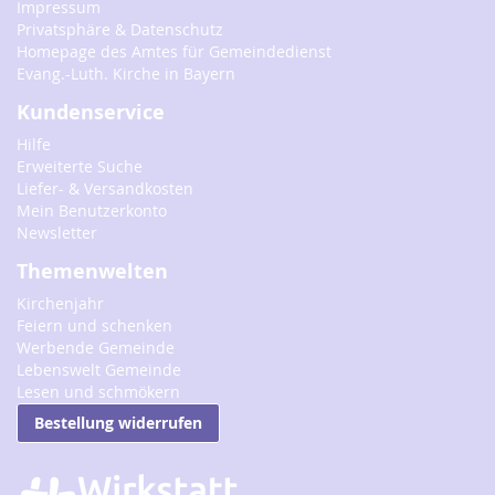
Impressum
Privatsphäre & Datenschutz
Homepage des Amtes für Gemeindedienst
Evang.-Luth. Kirche in Bayern
Kundenservice
Hilfe
Erweiterte Suche
Liefer- & Versandkosten
Mein Benutzerkonto
Newsletter
Themenwelten
Kirchenjahr
Feiern und schenken
Werbende Gemeinde
Lebenswelt Gemeinde
Lesen und schmökern
Bestellung widerrufen