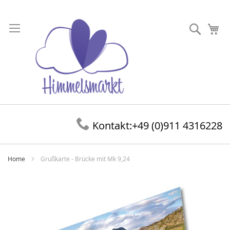
Direkt
zum
Suche
Me
Inhalt
Kontakt:
+49 (0)911 4316228
Home
Grußkarte - Brücke mit Mk 9,24
Zum
Ende
der
Bildergalerie
springen