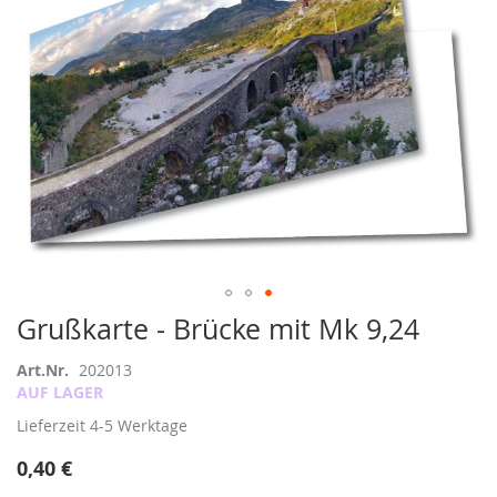
Zum
Grußkarte - Brücke mit Mk 9,24
Anfang
der
Art.Nr.
202013
Bildergalerie
AUF LAGER
springen
Lieferzeit
4-5 Werktage
0,40 €