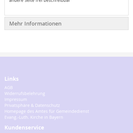
andere Seite frei beschreibbar
Mehr Informationen
Links
AGB
Widerrufsbelehrung
Impressum
Privatsphäre & Datenschutz
Homepage des Amtes für Gemeindedienst
Evang.-Luth. Kirche in Bayern
Kundenservice