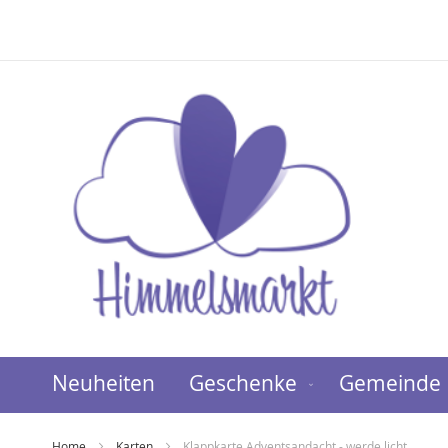
Direkt
zum
Inhalt
Neuheiten
Geschenke
Gemeinde
Home
Karten
Klappkarte Adventsandacht - werde licht