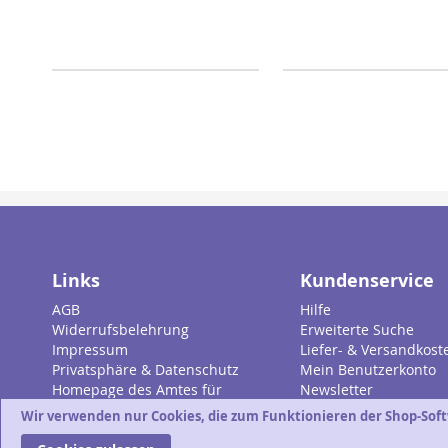
Links
Kundenservice
AGB
Hilfe
Widerrufsbelehrung
Erweiterte Suche
Impressum
Liefer- & Versandkost
Privatsphäre & Datenschutz
Mein Benutzerkonto
Homepage des Amtes für
Newsletter
Gemeindedienst
Wir verwenden nur Cookies, die zum Funktionieren der Shop-Soft
Evang.-Luth. Kirche in Bayern