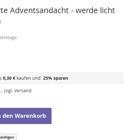
te Adventsandacht - werde licht
3
Werktage
ls
0,30 €
kaufen und
25
% sparen
., zzgl. Versand
n den Warenkorb
nzufügen