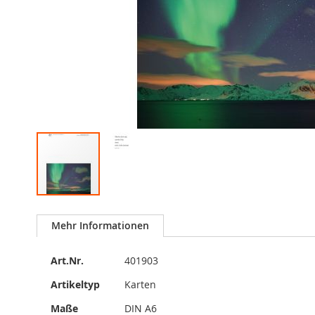
Zum
Anfang
Mehr Informationen
der
Bildergalerie
Mehr
springen
Art.Nr.
401903
Informationen
Artikeltyp
Karten
Maße
DIN A6