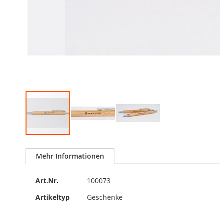
Zum
Anfang
Mehr Informationen
der
Bildergalerie
Mehr
springen
Art.Nr.
100073
Informationen
Artikeltyp
Geschenke