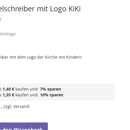
lschreiber mit Logo KiKi
3
Werktage
iber mit dem Logo der Kirche mit Kindern
ls
1,40 €
kaufen und
7
% sparen
ls
1,35 €
kaufen und
10
% sparen
., zzgl. Versand
n den Warenkorb