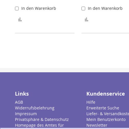
In den Warenkorb
In den Warenkorb
Zur Merkliste hinzufügen
Zur Merkliste hinz
Links
Kundenservice
AGB
Hilfe
Widerrufsbelehrung
Erweiterte Suche
Impressum
Liefer- & Versandkost
Privatsphäre & Datenschutz
Mein Benutzerkonto
Homepage des Amtes für
Newsletter