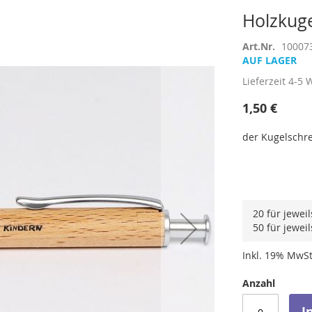
Holzkuge
Art.Nr.
10007
AUF LAGER
Lieferzeit
4-5 
1,50 €
der Kugelschre
20 für jewei
50 für jewei
Inkl. 19% MwSt
Anzahl
I