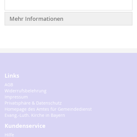
Mehr Informationen
Links
AGB
Widerrufsbelehrung
Impressum
Privatsphäre & Datenschutz
Homepage des Amtes für Gemeindedienst
Evang.-Luth. Kirche in Bayern
Kundenservice
Hilfe