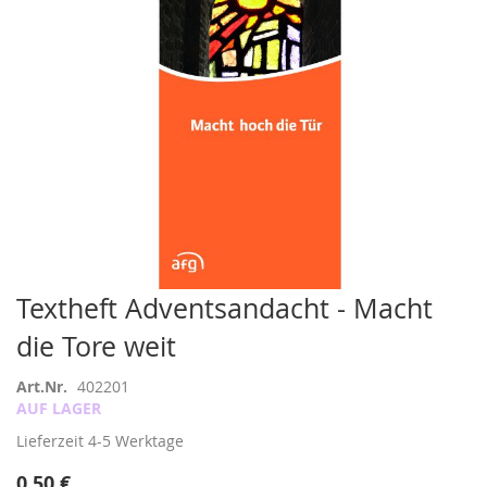
Zum
Textheft Adventsandacht - Macht
Anfang
die Tore weit
der
Bildergalerie
springen
Art.Nr.
402201
AUF LAGER
Lieferzeit
4-5 Werktage
0,50 €