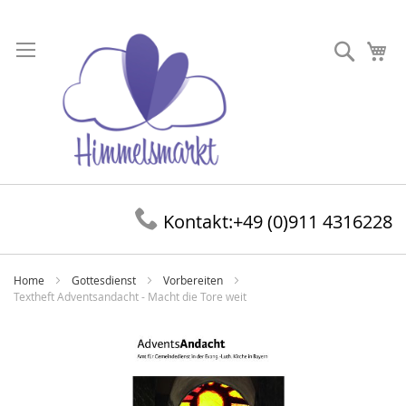
Direkt
zum
Suche
Me
Inhalt
Kontakt:
+49 (0)911 4316228
Home
Gottesdienst
Vorbereiten
Textheft Adventsandacht - Macht die Tore weit
Zum
Ende
der
Bildergalerie
springen