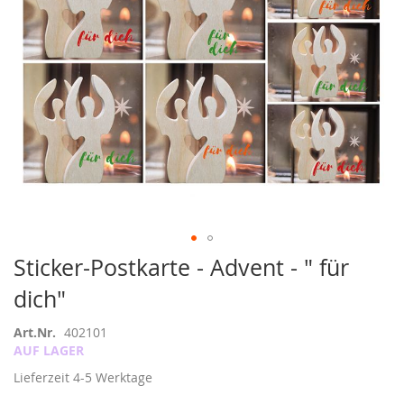
Zum
Sticker-Postkarte - Advent - " für
Anfang
dich"
der
Bildergalerie
springen
Art.Nr.
402101
AUF LAGER
Lieferzeit
4-5 Werktage