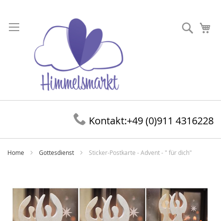
Direkt
zum
Suche
Me
Inhalt
Kontakt:
+49 (0)911 4316228
Home
Gottesdienst
Sticker-Postkarte - Advent - " für dich"
Zum
Ende
der
Bildergalerie
springen