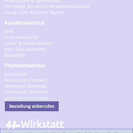
Privatsphäre & Datenschutz
Homepage des Amtes für Gemeindedienst
Evang.-Luth. Kirche in Bayern
Kundenservice
Hilfe
Erweiterte Suche
Liefer- & Versandkosten
Mein Benutzerkonto
Newsletter
Themenwelten
Kirchenjahr
Feiern und schenken
Werbende Gemeinde
Lebenswelt Gemeinde
Lesen und schmökern
Bestellung widerrufen