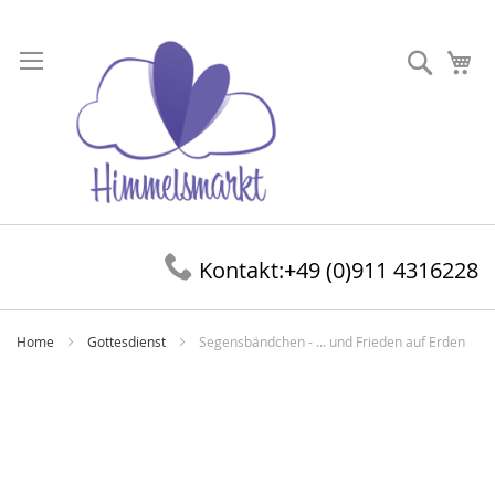
Direkt
zum
Suche
Me
Inhalt
Kontakt:
+49 (0)911 4316228
Home
Gottesdienst
Segensbändchen - ... und Frieden auf Erden
Zum
Ende
der
Bildergalerie
springen