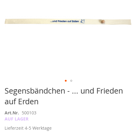
Zum
Segensbändchen - ... und Frieden
Anfang
auf Erden
der
Bildergalerie
springen
Art.Nr.
500103
AUF LAGER
Lieferzeit
4-5 Werktage