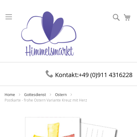
Direkt
zum
Suche
Me
Inhalt
Kontakt:
+49 (0)911 4316228
Home
Gottesdienst
Ostern
Postkarte - frohe Ostern Variante Kreuz mit Herz
Zum
Ende
der
Bildergalerie
springen