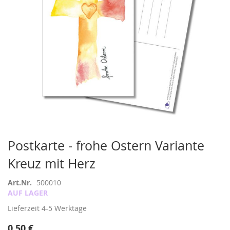
Zum
Postkarte - frohe Ostern Variante
Anfang
Kreuz mit Herz
der
Bildergalerie
springen
Art.Nr.
500010
AUF LAGER
Lieferzeit
4-5 Werktage
0,50 €