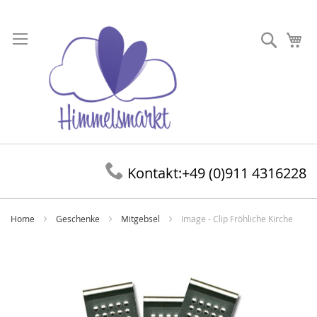
Direkt
zum
Suche
Me
Inhalt
Kontakt:
+49 (0)911 4316228
Home
Geschenke
Mitgebsel
Image - Clip Fröhliche Kirche
Zum
Ende
der
Bildergalerie
springen