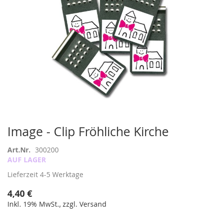
Zum
Image - Clip Fröhliche Kirche
Anfang
der
Art.Nr.
300200
Bildergalerie
AUF LAGER
springen
Lieferzeit
4-5 Werktage
4,40 €
Inkl. 19% MwSt., zzgl. Versand