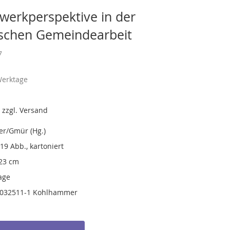
werkperspektive in der
ischen Gemeindearbeit
7
Werktage
 zzgl. Versand
fer/Gmür (Hg.)
 19 Abb., kartoniert
 23 cm
age
-032511-1 Kohlhammer