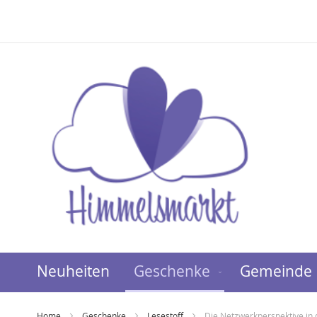
Direkt
zum
Inhalt
Neuheiten
Geschenke
Gemeinde
Home
Geschenke
Lesestoff
Die Netzwerkperspektive in