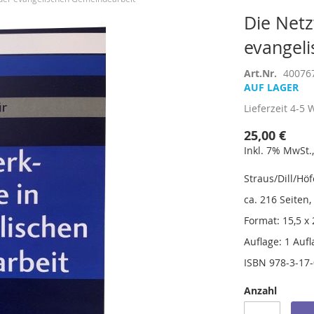
Die Netz
evangel
Art.Nr.
40076
AUF LAGER
Lieferzeit
4-5 
25,00 €
Inkl. 7% MwSt.,
Straus/Dill/Hö
ca. 216 Seiten,
Format: 15,5 x
Auflage: 1 Aufl
ISBN 978-3-17
Anzahl