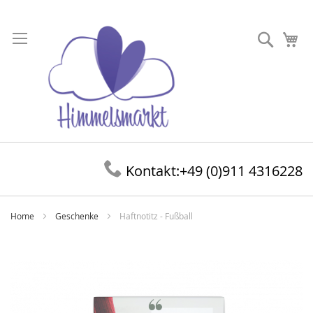
Direkt
zum
Suche
Me
Inhalt
Kontakt:
+49 (0)911 4316228
Home
Geschenke
Haftnotitz - Fußball
Zum
Ende
der
Bildergalerie
springen