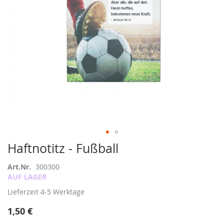
Zum
Haftnotitz - Fußball
Anfang
der
Art.Nr.
300300
Bildergalerie
AUF LAGER
springen
Lieferzeit
4-5 Werktage
1,50 €