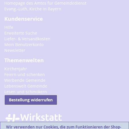
Homepage des Amtes für Gemeindedienst
Evang.-Luth. Kirche in Bayern
Kundenservice
Hilfe
Erweiterte Suche
Liefer- & Versandkosten
Mein Benutzerkonto
Newsletter
Themenwelten
Kirchenjahr
Feiern und schenken
Werbende Gemeinde
Lebenswelt Gemeinde
Lesen und schmökern
Bestellung widerrufen
Wir verwenden nur Cookies, die zum Funktionieren der Shop-