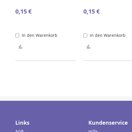
0,15 €
0,15 €
In den Warenkorb
In den Warenkorb
Zur Merkliste hinzufügen
Zur Merkliste hinz
Links
Kundenservice
AGB
Hilfe