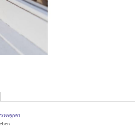
agswegen
geben