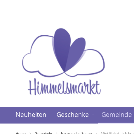
Direkt
zum
Inhalt
Neuheiten
Geschenke
Gemeinde
Home
Gemeinde
Ich brauche Segen
Mini-Plakat - Ich b