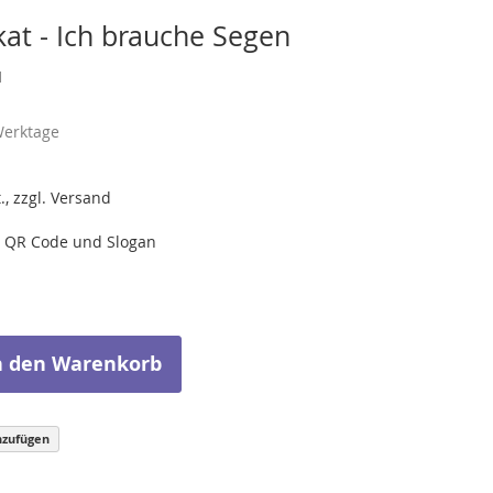
kat - Ich brauche Segen
1
Werktage
., zzgl. Versand
t QR Code und Slogan
n den Warenkorb
nzufügen