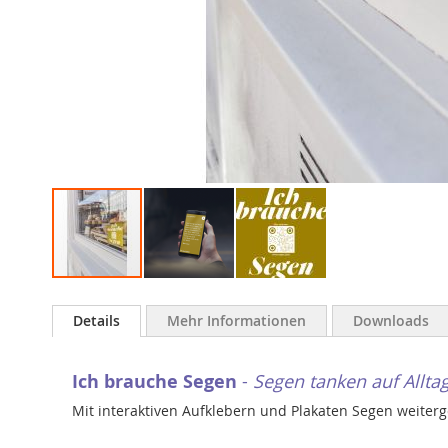
Zum
Anfang
Details
Mehr Informationen
Downloads
der
Bildergalerie
springen
Ich brauche Segen
-
Segen tanken auf Allt
Mit interaktiven Aufklebern und Plakaten Segen weiter