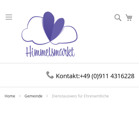
Direkt
zum
Suche
Me
Inhalt
Kontakt:
+49 (0)911 4316228
Home
Gemeinde
Dienstausweis für Ehrenamtliche
Zum
Ende
der
Bildergalerie
springen