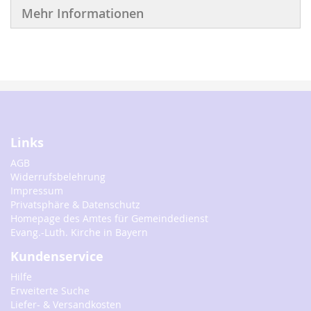
Mehr Informationen
Links
AGB
Widerrufsbelehrung
Impressum
Privatsphäre & Datenschutz
Homepage des Amtes für Gemeindedienst
Evang.-Luth. Kirche in Bayern
Kundenservice
Hilfe
Erweiterte Suche
Liefer- & Versandkosten