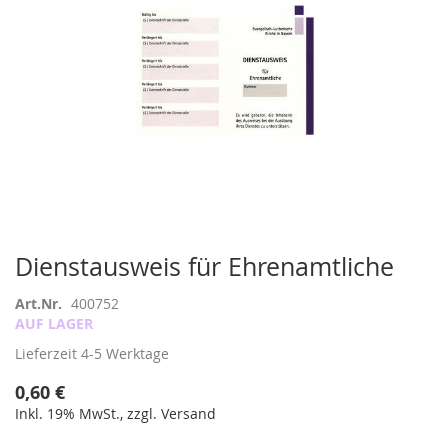
Zum
Dienstausweis für Ehrenamtliche
Anfang
der
Art.Nr.
400752
Bildergalerie
AUF LAGER
springen
Lieferzeit
4-5 Werktage
0,60 €
Inkl. 19% MwSt., zzgl. Versand