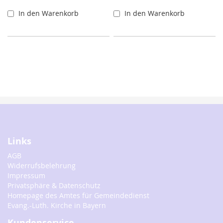
In den Warenkorb
In den Warenkorb
Links
AGB
Widerrufsbelehrung
Impressum
Privatsphäre & Datenschutz
Homepage des Amtes für Gemeindedienst
Evang.-Luth. Kirche in Bayern
Kundenservice