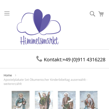
Direkt
zum
Suche
Me
Inhalt
Kontakt:
+49 (0)911 4316228
Home
Apostelplakate Set Ökumenischer Kinderbibeltag auserwählt -
weitererzählt
Zum
Ende
der
Bildergalerie