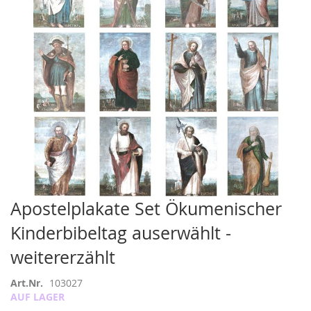
springen
Zum
Apostelplakate Set Ökumenischer
Anfang
Kinderbibeltag auserwählt -
der
Bildergalerie
weitererzählt
springen
Art.Nr.
103027
AUF LAGER